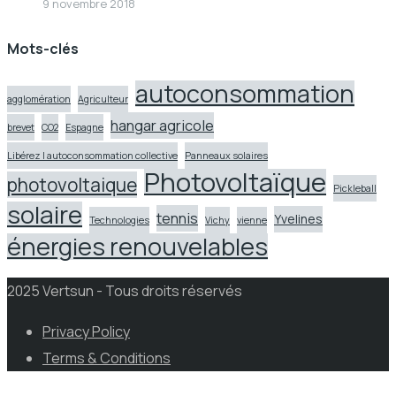
9 novembre 2018
Mots-clés
autoconsommation
agglomération
Agriculteur
hangar agricole
brevet
CO2
Espagne
Libérez l autoconsommation collective
Panneaux solaires
Photovoltaïque
photovoltaique
Pickleball
solaire
tennis
Yvelines
Technologies
Vichy
vienne
énergies renouvelables
2025 Vertsun - Tous droits réservés
Privacy Policy
Terms & Conditions