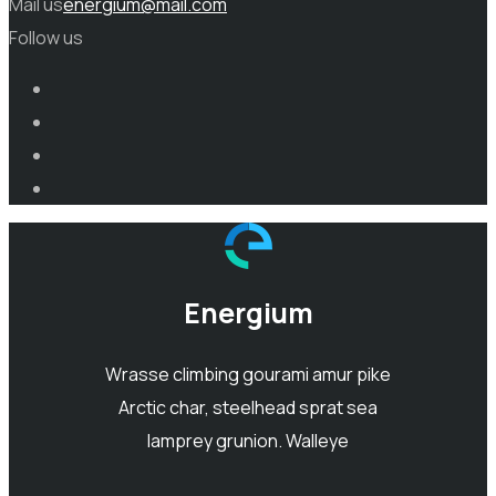
Mail us
energium@mail.com
Follow us
Energium
Wrasse climbing gourami amur pike
Arctic char, steelhead sprat sea
lamprey grunion. Walleye