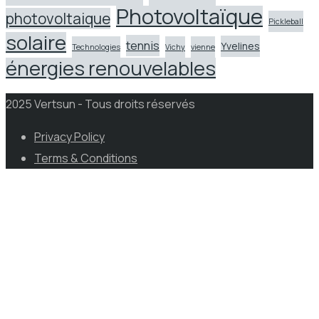
Photovoltaïque
photovoltaique
Pickleball
solaire
tennis
Yvelines
Technologies
Vichy
vienne
énergies renouvelables
2025 Vertsun - Tous droits réservés
Privacy Policy
Terms & Conditions