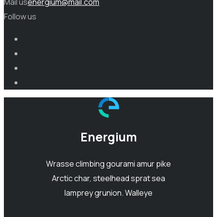
Mail us
energium@mail.com
Follow us
Energium
Wrasse climbing gourami amur pike
Arctic char, steelhead sprat sea
lamprey grunion. Walleye