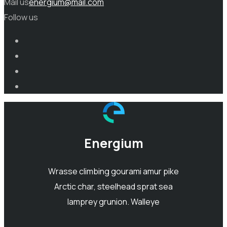
Mail us
energium@mail.com
Follow us
Energium
Wrasse climbing gourami amur pike
Arctic char, steelhead sprat sea
lamprey grunion. Walleye