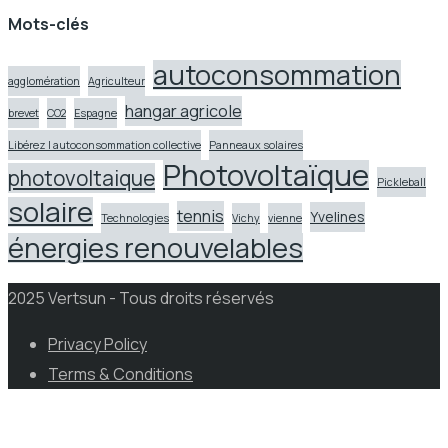
Mots-clés
autoconsommation
agglomération
Agriculteur
hangar agricole
brevet
CO2
Espagne
Libérez l autoconsommation collective
Panneaux solaires
Photovoltaïque
photovoltaique
Pickleball
solaire
tennis
Yvelines
Technologies
Vichy
vienne
énergies renouvelables
2025 Vertsun - Tous droits réservés
Privacy Policy
Terms & Conditions