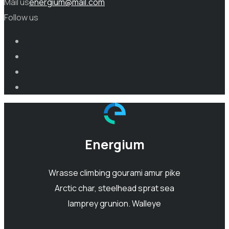
Mail us
energium@mail.com
Follow us
Energium
Wrasse climbing gourami amur pike
Arctic char, steelhead sprat sea
lamprey grunion. Walleye