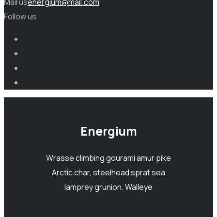
Mail us
energium@mail.com
Follow us
Energium
Wrasse climbing gourami amur pike
Arctic char, steelhead sprat sea
lamprey grunion. Walleye