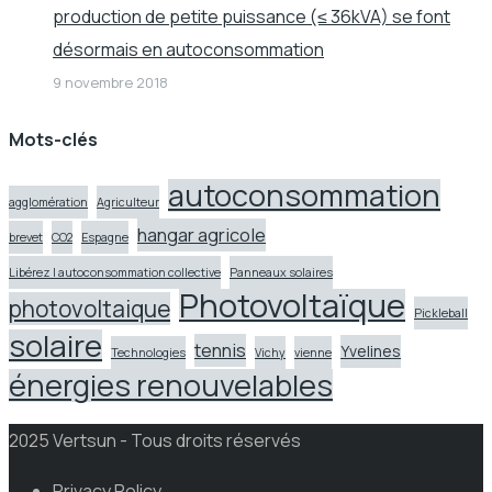
production de petite puissance (≤ 36kVA) se font
désormais en autoconsommation
9 novembre 2018
Mots-clés
autoconsommation
agglomération
Agriculteur
hangar agricole
brevet
CO2
Espagne
Libérez l autoconsommation collective
Panneaux solaires
Photovoltaïque
photovoltaique
Pickleball
solaire
tennis
Yvelines
Technologies
Vichy
vienne
énergies renouvelables
2025 Vertsun - Tous droits réservés
Privacy Policy