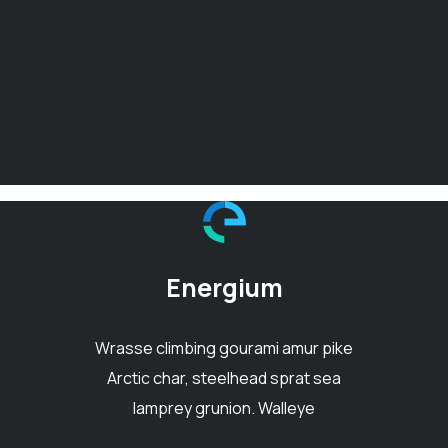
Energium
Wrasse climbing gourami amur pike
Arctic char, steelhead sprat sea
lamprey grunion. Walleye