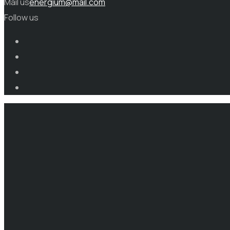
Mail us
energium@mail.com
Follow us