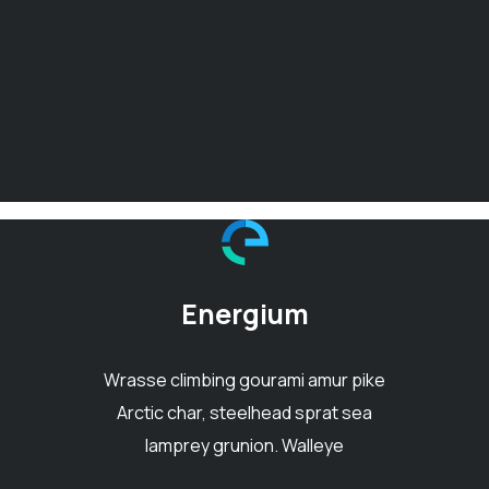
Energium
Wrasse climbing gourami amur pike
Arctic char, steelhead sprat sea
lamprey grunion. Walleye