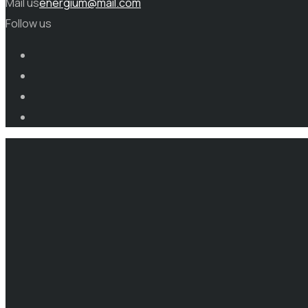
Mail us
energium@mail.com
Follow us