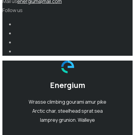
Mail us
energium@mail.com
Follow us
Energium
Wrasse climbing gourami amur pike
Arctic char, steelhead sprat sea
lamprey grunion. Walleye