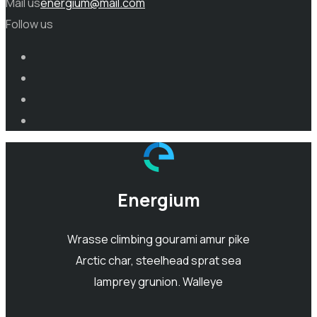
Mail us
energium@mail.com
Follow us
Energium
Wrasse climbing gourami amur pike
Arctic char, steelhead sprat sea
lamprey grunion. Walleye