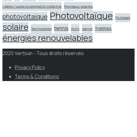
Libérez l autoconsommation collective
Panneaux solaires
Photovoltaïque
photovoltaique
Pickleball
solaire
tennis
Yvelines
Technologies
Vichy
vienne
énergies renouvelables
2025 Vertsun - Tous droits réservés
Privacy Policy
Terms & Conditions