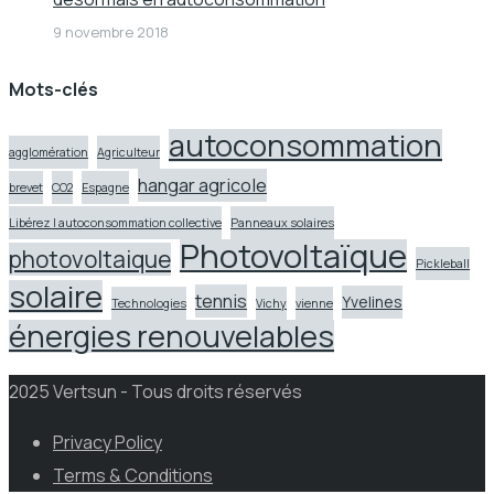
9 novembre 2018
Mots-clés
autoconsommation
agglomération
Agriculteur
hangar agricole
brevet
CO2
Espagne
Libérez l autoconsommation collective
Panneaux solaires
Photovoltaïque
photovoltaique
Pickleball
solaire
tennis
Yvelines
Technologies
Vichy
vienne
énergies renouvelables
2025 Vertsun - Tous droits réservés
Privacy Policy
Terms & Conditions