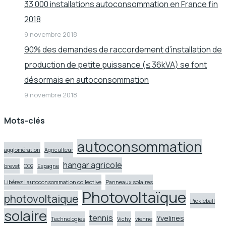
33 000 installations autoconsommation en France fin
2018
9 novembre 2018
90% des demandes de raccordement d’installation de
production de petite puissance (≤ 36kVA) se font
désormais en autoconsommation
9 novembre 2018
Mots-clés
autoconsommation
agglomération
Agriculteur
hangar agricole
brevet
CO2
Espagne
Libérez l autoconsommation collective
Panneaux solaires
Photovoltaïque
photovoltaique
Pickleball
solaire
tennis
Yvelines
Technologies
Vichy
vienne