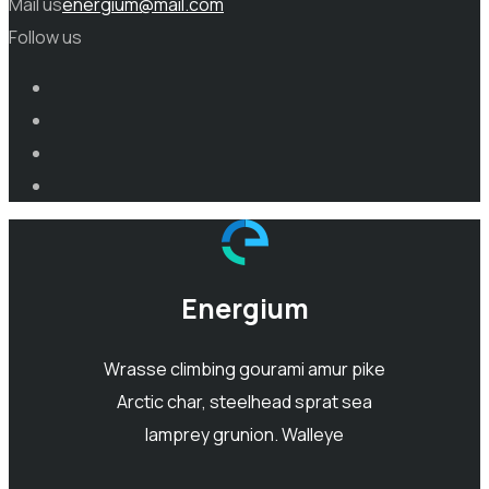
Mail us
energium@mail.com
Follow us
Energium
Wrasse climbing gourami amur pike
Arctic char, steelhead sprat sea
lamprey grunion. Walleye