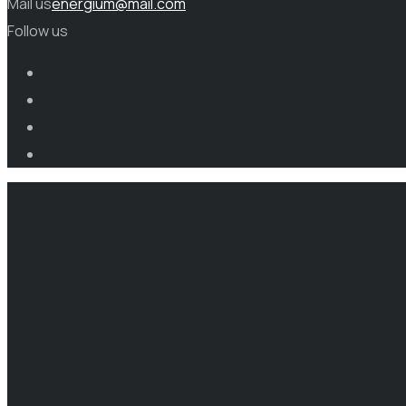
Mail us
energium@mail.com
Follow us