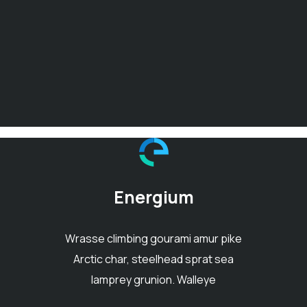
Energium
Wrasse climbing gourami amur pike
Arctic char, steelhead sprat sea
lamprey grunion. Walleye