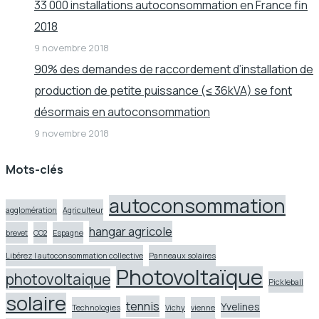
33 000 installations autoconsommation en France fin
2018
9 novembre 2018
90% des demandes de raccordement d’installation de
production de petite puissance (≤ 36kVA) se font
désormais en autoconsommation
9 novembre 2018
Mots-clés
autoconsommation
agglomération
Agriculteur
hangar agricole
brevet
CO2
Espagne
Libérez l autoconsommation collective
Panneaux solaires
Photovoltaïque
photovoltaique
Pickleball
solaire
tennis
Yvelines
Technologies
Vichy
vienne