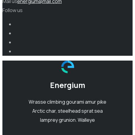
Mail us
energium@mail.com
Follow us
Energium
Wrasse climbing gourami amur pike
Arctic char, steelhead sprat sea
lamprey grunion. Walleye