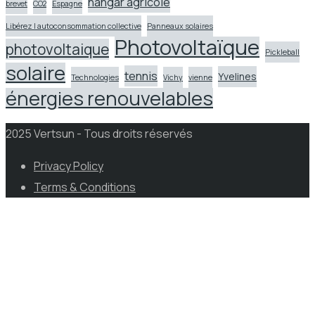
hangar agricole
brevet
CO2
Espagne
Libérez l autoconsommation collective
Panneaux solaires
Photovoltaïque
photovoltaique
Pickleball
solaire
tennis
Yvelines
Technologies
Vichy
vienne
énergies renouvelables
2025 Vertsun - Tous droits réservés
Privacy Policy
Terms & Conditions