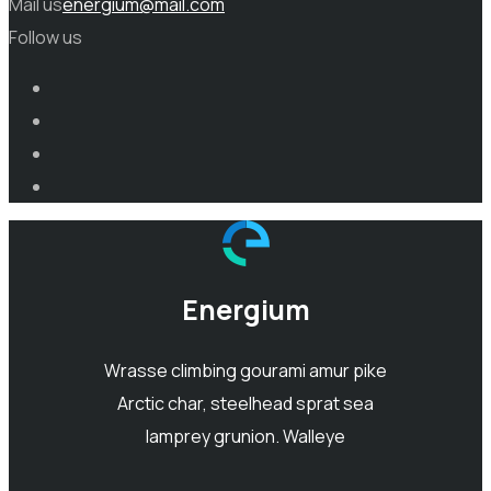
Mail us
energium@mail.com
Follow us
Energium
Wrasse climbing gourami amur pike
Arctic char, steelhead sprat sea
lamprey grunion. Walleye