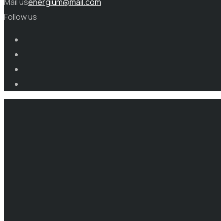
Mail us
energium@mail.com
Follow us