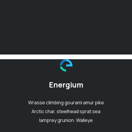
Energium
Wrasse climbing gourami amur pike
Arctic char, steelhead sprat sea
lamprey grunion. Walleye