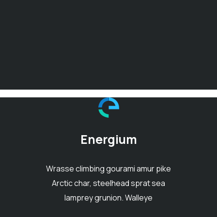
Energium
Wrasse climbing gourami amur pike
Arctic char, steelhead sprat sea
lamprey grunion. Walleye