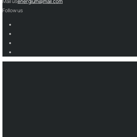
Mail us
energium@mail.com
Follow us