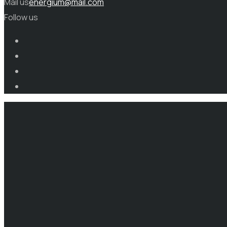
Mail us
energium@mail.com
Follow us