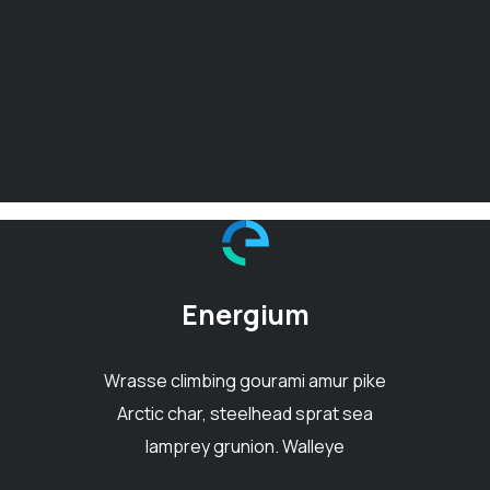
Energium
Wrasse climbing gourami amur pike
Arctic char, steelhead sprat sea
lamprey grunion. Walleye