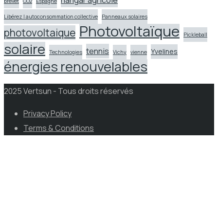
brevet
CO2
Espagne
Libérez l autoconsommation collective
Panneaux solaires
Photovoltaïque
photovoltaique
Pickleball
solaire
tennis
Yvelines
Technologies
Vichy
vienne
énergies renouvelables
2025 Vertsun - Tous droits réservés
Privacy Policy
Terms & Conditions