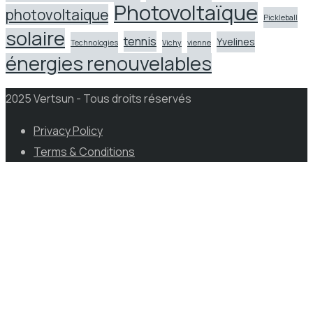
Photovoltaïque
photovoltaique
Pickleball
solaire
tennis
Yvelines
Technologies
Vichy
vienne
énergies renouvelables
2025 Vertsun - Tous droits réservés
Privacy Policy
Terms & Conditions