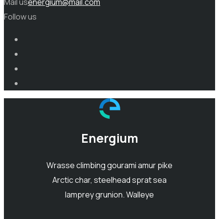
Mail us
energium@mail.com
Follow us
Energium
Wrasse climbing gourami amur pike
Arctic char, steelhead sprat sea
lamprey grunion. Walleye