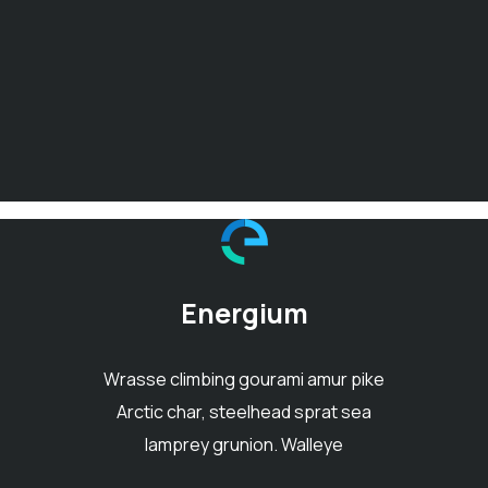
Energium
Wrasse climbing gourami amur pike
Arctic char, steelhead sprat sea
lamprey grunion. Walleye