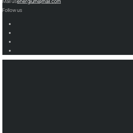
Mail us
energium@mail.com
Follow us