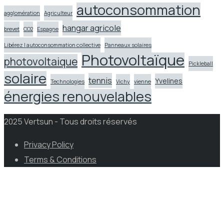
autoconsommation
agglomération
Agriculteur
hangar agricole
brevet
CO2
Espagne
Libérez l autoconsommation collective
Panneaux solaires
Photovoltaïque
photovoltaique
Pickleball
solaire
tennis
Yvelines
Technologies
Vichy
vienne
énergies renouvelables
2025 Vertsun - Tous droits réservés
Privacy Policy
Terms & Conditions