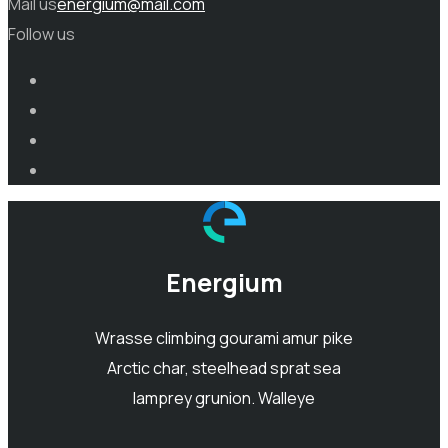
Mail us
energium@mail.com
Follow us
Energium
Wrasse climbing gourami amur pike
Arctic char, steelhead sprat sea
lamprey grunion. Walleye