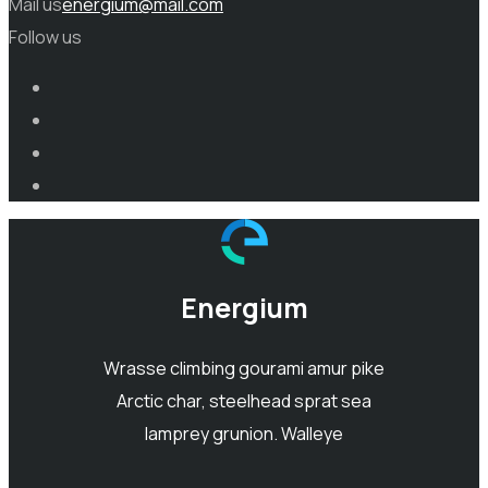
Mail us
energium@mail.com
Follow us
Energium
Wrasse climbing gourami amur pike
Arctic char, steelhead sprat sea
lamprey grunion. Walleye