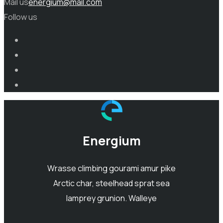
Mail us
energium@mail.com
Follow us
Energium
Wrasse climbing gourami amur pike
Arctic char, steelhead sprat sea
lamprey grunion. Walleye