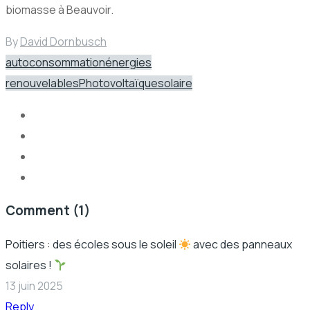
biomasse à Beauvoir.
By
David Dornbusch
autoconsommation
énergies
renouvelables
Photovoltaïque
solaire
Comment
(1)
Poitiers : des écoles sous le soleil
avec des panneaux
solaires !
13 juin 2025
Reply