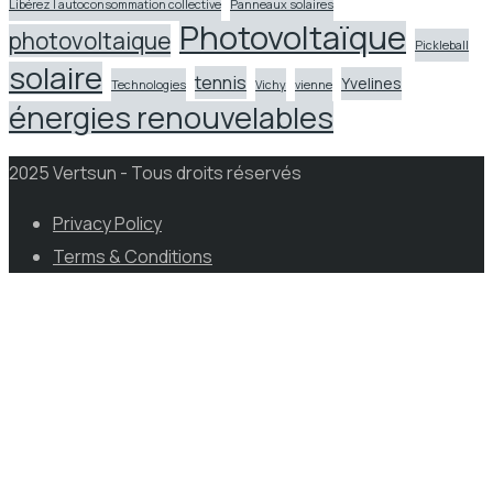
Libérez l autoconsommation collective
Panneaux solaires
Photovoltaïque
photovoltaique
Pickleball
solaire
tennis
Yvelines
Technologies
Vichy
vienne
énergies renouvelables
2025 Vertsun - Tous droits réservés
Privacy Policy
Terms & Conditions